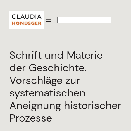
Zum
Inhalt
S
springen
u
c
h
e
n
Schrift und Materie
der Geschichte.
Vorschläge zur
systematischen
Aneignung historischer
Prozesse