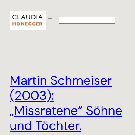
Zum
Inhalt
S
springen
u
c
h
e
n
Martin Schmeiser
(2003):
„Missratene“ Söhne
und Töchter.