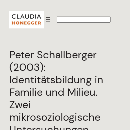
Zum
Inhalt
S
springen
u
c
h
e
n
Peter Schallberger
(2003):
Identitätsbildung in
Familie und Milieu.
Zwei
mikrosoziologische
Untersuchungen.