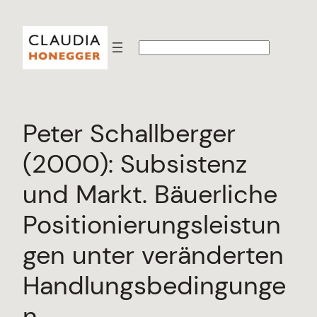
Zum
Inhalt
S
springen
u
c
h
e
n
Peter Schallberger
(2000): Subsistenz
und Markt. Bäuerliche
Positionierungsleistun
gen unter veränderten
Handlungsbedingunge
n.