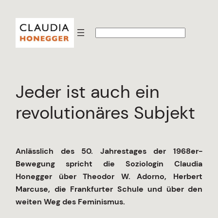
Zum
Inhalt
S
springen
u
c
h
e
n
Jeder ist auch ein
revolutionäres Subjekt
Anlässlich des 50. Jahrestages der 1968er-
Bewegung spricht die Soziologin Claudia
Honegger über Theodor W. Adorno, Herbert
Marcuse, die Frankfurter Schule und über den
weiten Weg des Feminismus.