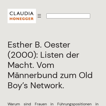
Zum
Inhalt
S
springen
u
c
h
e
n
Esther B. Oester
(2000): Listen der
Macht. Vom
Männerbund zum Old
Boy’s Network.
Warum sind Frauen in Führungspositionen in