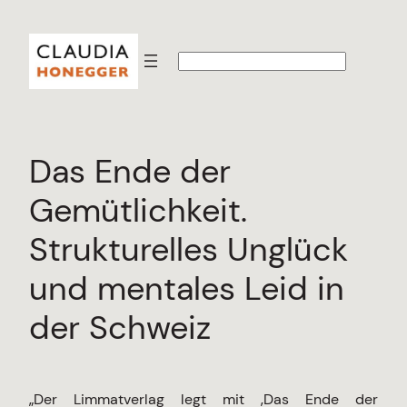
Zum
Inhalt
S
springen
u
c
h
e
n
Das Ende der
Gemütlichkeit.
Strukturelles Unglück
und mentales Leid in
der Schweiz
„Der Limmatverlag legt mit ‚Das Ende der