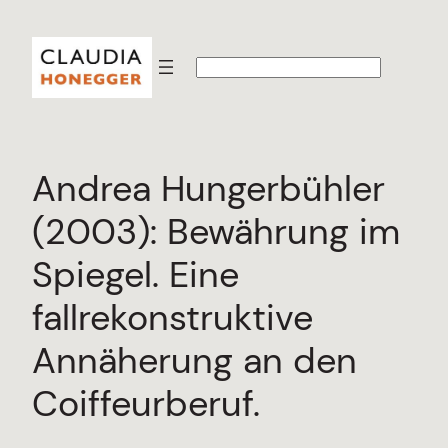
Zum
Inhalt
S
springen
u
c
h
e
n
Andrea Hungerbühler
(2003): Bewährung im
Spiegel. Eine
fallrekonstruktive
Annäherung an den
Coiffeurberuf.